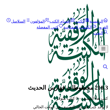
الرئيسية
الكتب
أقسام الكتب
المؤلفون
السلاسل
القرون
الكلمات المفتاحية
كتبي المفضلة
البحث
210.3 مخطوطات فهارس الحديث
كتب هذا القسم — 0 كتاب متوفر
لا توجد كتب في ذلك التصنيف في الوقت الحالي