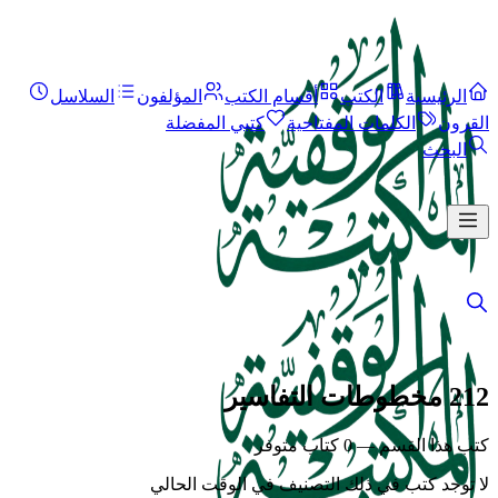
الرئيسية
الكتب
أقسام الكتب
المؤلفون
السلاسل
القرون
الكلمات المفتاحية
كتبي المفضلة
البحث
212 مخطوطات التفاسير
كتب هذا القسم — 0 كتاب متوفر
لا توجد كتب في ذلك التصنيف في الوقت الحالي