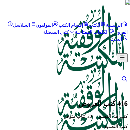
الرئيسية
الكتب
أقسام الكتب
المؤلفون
السلاسل
القرون
الكلمات المفتاحية
كتبي المفضلة
البحث
416 كتب العروض
كتب هذا القسم — 20 كتاب متوفر
كتب التصنيف