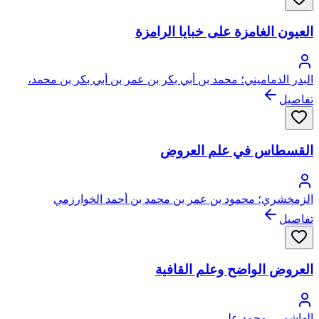
العيون الغامزة على خبايا الرامزة
البدر الدماميني؛ محمد بن أبي بكر بن عمر بن أبي بكر بن محمد،
المخزومي القرشي، بدر الدين المعروف بابن الدماميني
تفاصيل
القسطاس في علم العروض
الزمخشري؛ محمود بن عمر بن محمد بن أحمد الخوارزمي
الزمخشري، جار الله، أبو القاسم
تفاصيل
العروض الواضح وعلم القافية
الهاشمي، محمد علي