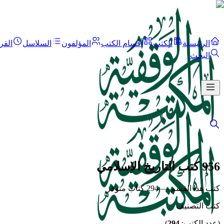
الرئيسية
الكتب
أقسام الكتب
المؤلفون
السلاسل
القر
البحث
956 كتب التاريخ الإسلامي
كتب هذا القسم — 294 كتاب متوفر
كتب التصنيف
(عدد الكتب:
294
)