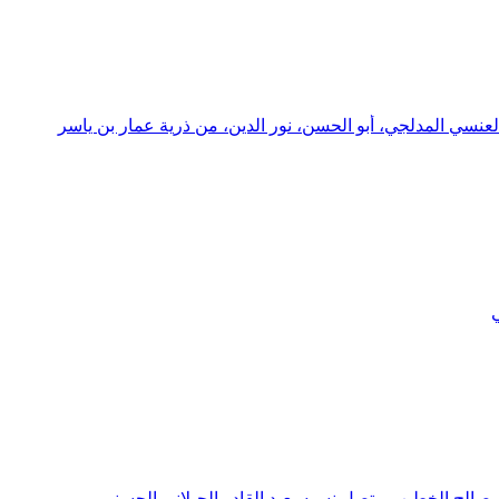
عنسي المدلجي، أبو الحسن، نور الدين، من ذرية عمار بن ياسر
ي
 صالح الخطيب، يتصل نسبه بعبد القادر الجيلاني الحسني