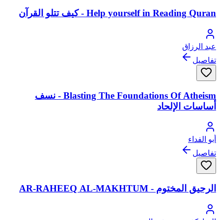
Help yourself in Reading Quran - كيف تتلو القرآن
عبد الرزاق
تفاصيل
Blasting The Foundations Of Atheism - نسف
أساسات الإلحاد
أبو الفداء
تفاصيل
الرحيق المختوم - AR-RAHEEQ AL-MAKHTUM