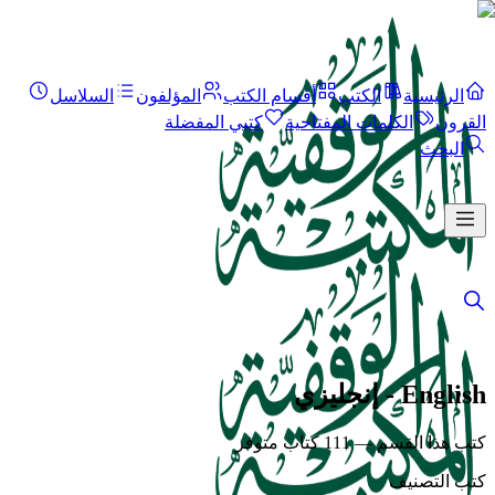
الرئيسية
الكتب
أقسام الكتب
المؤلفون
السلاسل
القرون
الكلمات المفتاحية
كتبي المفضلة
البحث
English - إنجليزي
كتب هذا القسم — 111 كتاب متوفر
كتب التصنيف