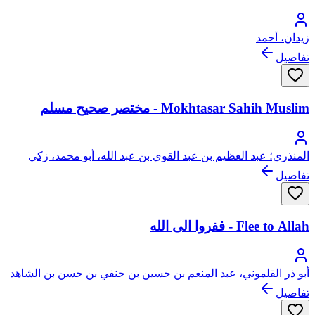
زيدان، أحمد
تفاصيل
Mokhtasar Sahih Muslim - مختصر صحيح مسلم
المنذري؛ عبد العظيم بن عبد القوي بن عبد الله، أبو محمد، زكي
الدين المنذري
تفاصيل
Flee to Allah - ففروا الى الله
أبو ذر القلموني، عبد المنعم بن حسين بن حنفي بن حسن بن الشاهد
تفاصيل