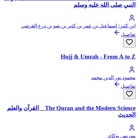
النبي صلى الله عليه وسلم
ابن كثير؛ إسماعيل بن عمر بن كثير بن ضو بن درع القرشي
البصروي ثم الدمشقي، أبو الفداء، عماد الدين
تفاصيل
Hujj & Umrah - From A to Z
محمود نور الدين محمد
تفاصيل
The Quran and the Modern Science _ القرآن والعلم
الحديث
موريس بوكاي