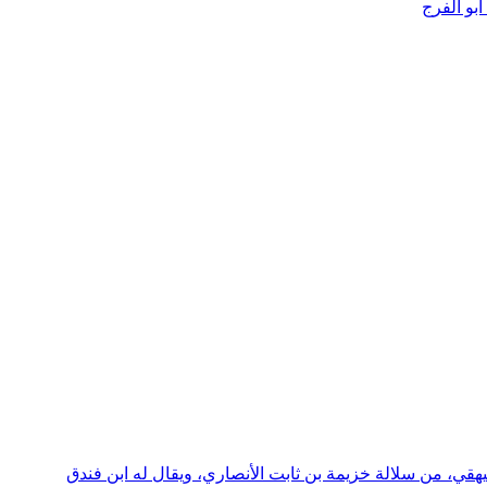
بو الفرج
يهقي، من سلالة خزيمة بن ثابت الأنصاري، ويقال له ابن فندق