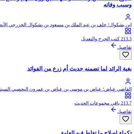
وسبب وفاته
ابن بشكوال؛ خلف بن عبد الملك بن مسعود بن بشكوال الخزرجي الأنصا
213.3 كتب الجرح والتعديل
تفاصيل
بغية الرائد لما تضمنه حديث أم زرع من الفوائد
القاضي عياض؛ عياض بن موسى بن عياض بن عمرون اليحصبي السبتي،
213.7 باقي مجموعات الحديث
تفاصيل
تكملة إصلاح ما تغلط فيه العامة