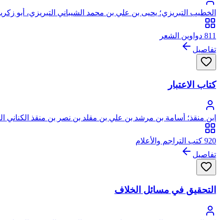
الخطيب التبريزي؛ يحيى بن علي بن محمد الشيباني التبريزي، أبو زكريا
811 دواوين الشعر
تفاصيل
كتاب الاعتبار
ابن منقذ؛ أسامة بن مرشد بن علي بن مقلد بن نصر بن منقذ الكناني الك
920 كتب التراجم والأعلام
تفاصيل
التحقيق في مسائل الخلاف