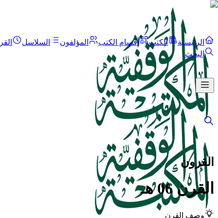
الرئيسية
الكتب
أقسام الكتب
المؤلفون
السلاسل
القر
البحث
القرون
القرن 06 هـ
وصف القرن