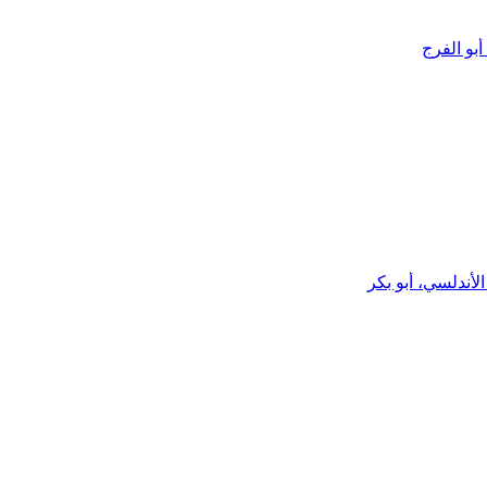
بو الفرج
أندلسي، أبو بكر