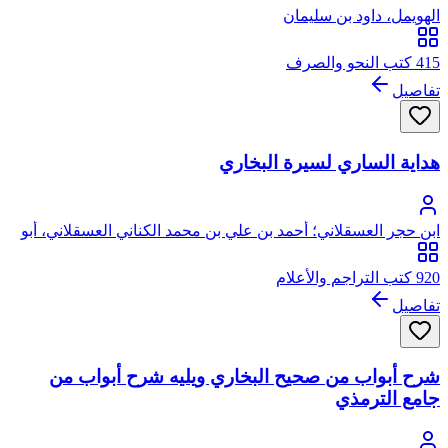
الهويمل، داود بن سليمان
415 كتب النحو والصرف
تفاصيل
هداية الساري لسيرة البخاري
ابن حجر العسقلاني؛ أحمد بن علي بن محمد الكناني العسقلاني، أبو
الفضل، شهاب الدين، ابن حجر
920 كتب التراجم والأعلام
تفاصيل
شرح أبواب من صحيح البخاري ويليه شرح أبواب من
جامع الترمذي