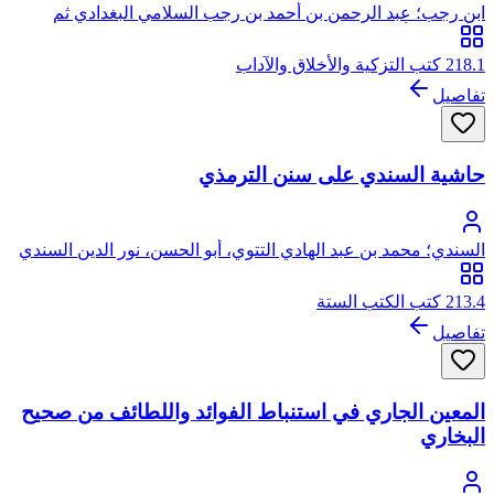
ابن رجب؛ عبد الرحمن بن أحمد بن رجب السلامي البغدادي ثم
الدمشقي، أبو الفرج، زين الدين
218.1 كتب التزكية والأخلاق والآداب
تفاصيل
حاشية السندي على سنن الترمذي
السندي؛ محمد بن عبد الهادي التتوي، أبو الحسن، نور الدين السندي
213.4 كتب الكتب الستة
تفاصيل
المعين الجاري في استنباط الفوائد واللطائف من صحيح
البخاري