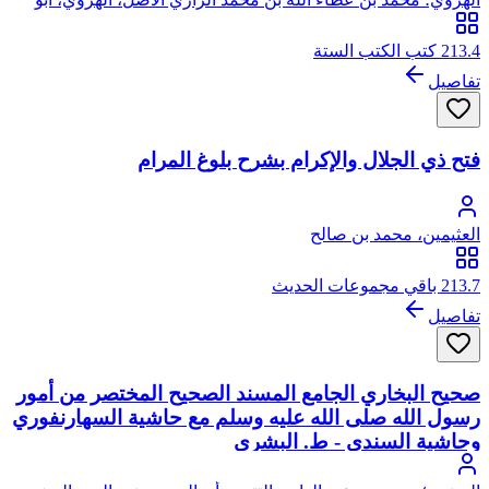
عبد الله، شمس الدين
213.4 كتب الكتب الستة
تفاصيل
فتح ذي الجلال والإكرام بشرح بلوغ المرام
العثيمين، محمد بن صالح
213.7 باقي مجموعات الحديث
تفاصيل
صحيح البخاري الجامع المسند الصحيح المختصر من أمور
رسول الله صلى الله عليه وسلم مع حاشية السهارنفوري
وحاشية السندي - ط. البشرى