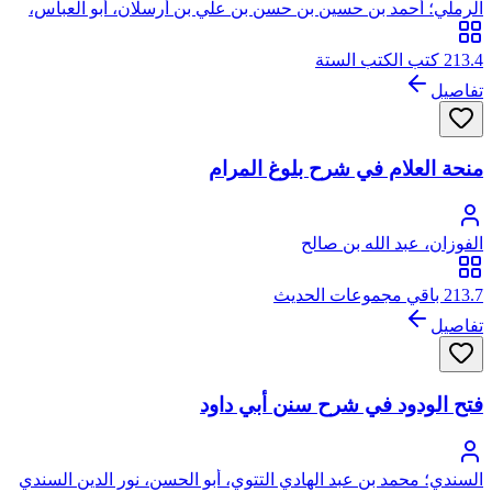
الرملي؛ أحمد بن حسين بن حسن بن علي بن أرسلان، أبو العباس،
شهاب الدين، الرملي
213.4 كتب الكتب الستة
تفاصيل
منحة العلام في شرح بلوغ المرام
الفوزان، عبد الله بن صالح
213.7 باقي مجموعات الحديث
تفاصيل
فتح الودود في شرح سنن أبي داود
السندي؛ محمد بن عبد الهادي التتوي، أبو الحسن، نور الدين السندي