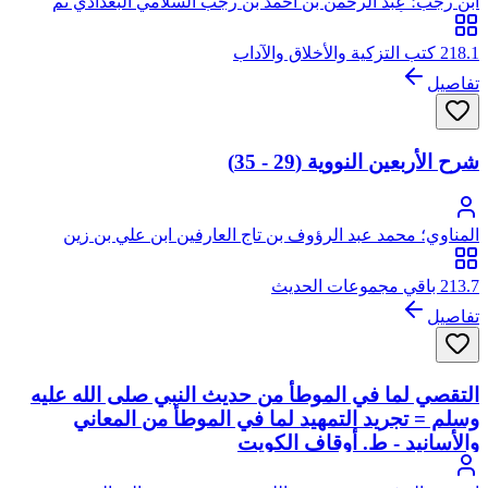
ابن رجب؛ عبد الرحمن بن أحمد بن رجب السلامي البغدادي ثم
الدمشقي، أبو الفرج، زين الدين
218.1 كتب التزكية والأخلاق والآداب
تفاصيل
شرح الأربعين النووية (29 - 35)
المناوي؛ محمد عبد الرؤوف بن تاج العارفين ابن علي بن زين
العابدين الحدادي ثم المناوي القاهري، زين الدين
213.7 باقي مجموعات الحديث
تفاصيل
التقصي لما في الموطأ من حديث النبي صلى الله عليه
وسلم = تجريد التمهيد لما في الموطأ من المعاني
والأسانيد - ط. أوقاف الكويت