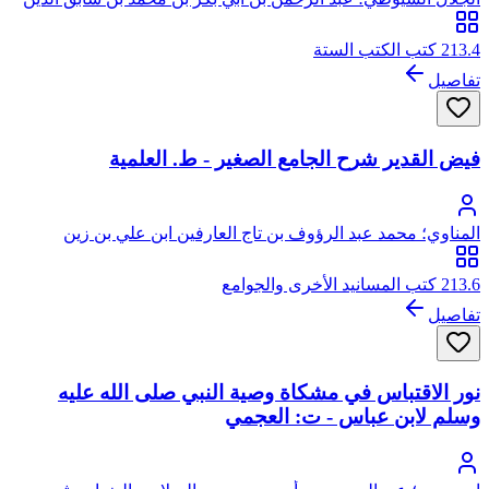
الخضيري السيوطي، جلال الدين
213.4 كتب الكتب الستة
تفاصيل
فيض القدير شرح الجامع الصغير - ط. العلمية
المناوي؛ محمد عبد الرؤوف بن تاج العارفين ابن علي بن زين
العابدين الحدادي ثم المناوي القاهري، زين الدين
213.6 كتب المسانيد الأخرى والجوامع
تفاصيل
نور الاقتباس في مشكاة وصية النبي صلى الله عليه
وسلم لابن عباس - ت: العجمي