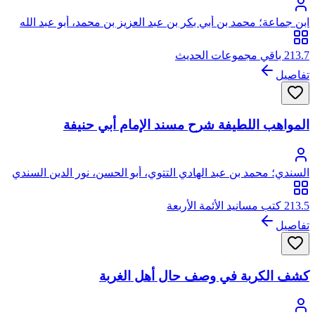
ابن جماعة؛ محمد بن أبي بكر بن عبد العزيز بن محمد، أبو عبد الله
عز الدين الكناني الحموي ثم المصري، الشافعي المعروف كسلفه
بابن جماعة
213.7 باقي مجموعات الحديث
تفاصيل
المواهب اللطيفة شرح مسند الإمام أبي حنيفة
السندي؛ محمد بن عبد الهادي التتوي، أبو الحسن، نور الدين السندي
213.5 كتب مسانيد الأئمة الأربعة
تفاصيل
كشف الكربة في وصف حال أهل الغربة