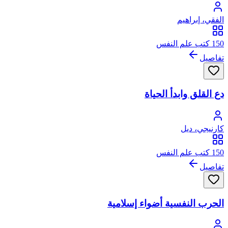
الفقي، إبراهيم
150 كتب علم النفس
تفاصيل
دع القلق وابدأ الحياة
كارنيجي، ديل
150 كتب علم النفس
تفاصيل
الحرب النفسية أضواء إسلامية