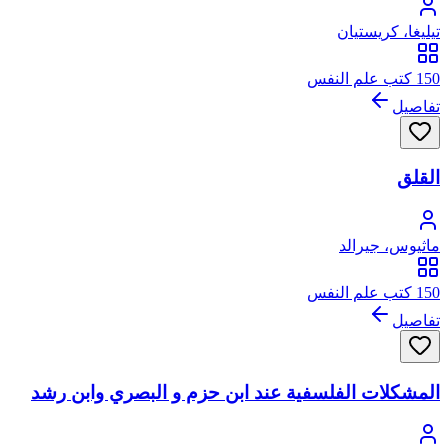
تيليغا، كريستيان
150 كتب علم النفس
تفاصيل
القلق
ماثيوس، جيرالد
150 كتب علم النفس
تفاصيل
المشكلات الفلسفية عند ابن حزم و البصري وابن رشد