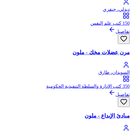
ديدلي، جيفري
150 كتب علم النفس
تفاصيل
مرن عضلات مخك - ملون
السويدان، طارق
350 كتب الإدارة والسلطة التنفيذية الحكومية
تفاصيل
مبادئ الإبداع - ملون