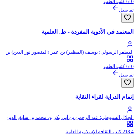
610 كتب الطب
تفاصيل
المعتمد في الأدوية المفردة - ط. العلمية
المظفر الرسولي؛ يوسف (المظفر) بن عمر (المنصور نور الدين) بن
علي بن رسول التركماني اليمني، شمس الدين
610 كتب الطب
تفاصيل
إتمام الدراية لقراء النقاية
الجلال السيوطي؛ عبد الرحمن بن أبي بكر بن محمد بن سابق الدين
الخضيري السيوطي، جلال الدين
218.4 كتب الثقافة الإسلامية العامة