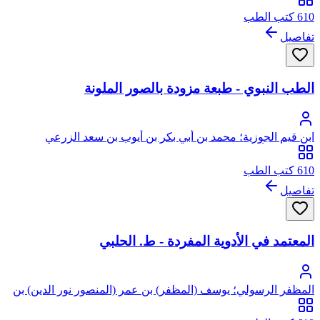
610 كتب الطب
تفاصيل
الطب النبوي - طبعة مزودة بالصور الملونة
ابن قيم الجوزية؛ محمد بن أبي بكر بن أيوب بن سعد الزرعي
الدمشقي، أبو عبد الله، شمس الدين
610 كتب الطب
تفاصيل
المعتمد في الأدوية المفردة - ط. الحلبي
المظفر الرسولي؛ يوسف (المظفر) بن عمر (المنصور نور الدين) بن
علي بن رسول التركماني اليمني، شمس الدين