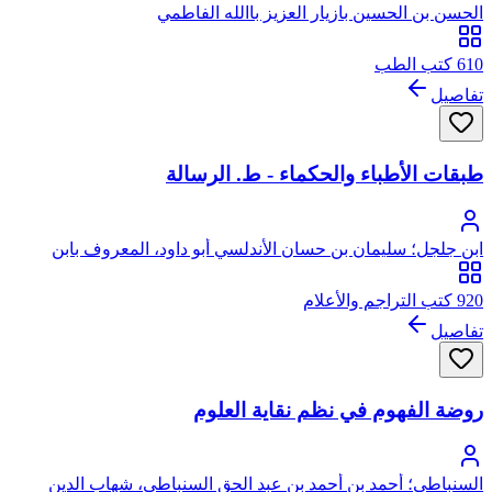
الحسن بن الحسين بازيار العزيز باالله الفاطمي
610 كتب الطب
تفاصيل
طبقات الأطباء والحكماء - ط. الرسالة
ابن جلجل؛ سليمان بن حسان الأندلسي أبو داود، المعروف بابن
جلجل
920 كتب التراجم والأعلام
تفاصيل
روضة الفهوم في نظم نقاية العلوم
السنباطي؛ أحمد بن أحمد بن عبد الحق السنباطي، شهاب الدين