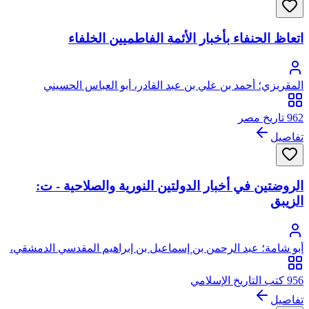
اتعاظ الحنفاء بأخبار الأئمة الفاطميين الخلفاء
المقريزي؛ أحمد بن علي بن عبد القادر، أبو العباس الحسيني
العبيدي، تقي الدين المقريزي
962 تاريخ مصر
تفاصيل
الروضتين في أخبار الدولتين النورية والصلاحية - ت:
الزيبق
أبو شامة؛ عبد الرحمن بن إسماعيل بن إبراهيم المقدسي الدمشقي،
أبو القاسم، شهاب الدين، أبو شامة
956 كتب التاريخ الإسلامي
تفاصيل