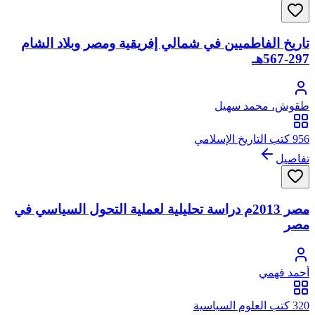
تاريخ الفاطميين في شمالي إفريقية ومصر وبلاد الشام
297-567هـ
طقوش، محمد سهيل
956 كتب التاريخ الإسلامي
تفاصيل
مصر 2013م دراسة تحليلية لعملية التحول السياسي في
مصر
أحمد فهمي
320 كتب العلوم السياسية