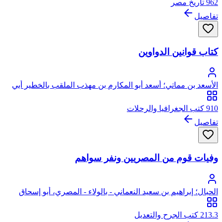
962 تاريخ مصر
تفاصيل
كتاب قوانين الدواوين
الأسعد بن مماتي؛ أسعد أبو المكارم بن مهذب الملقب بالخطير أبي
سعيد بن مينا بن زكريا، ابن مماتي
910 كتب الجغرافيا والرحلات
تفاصيل
وفيات قوم من المصريين ونفر سواهم
الحبال؛ إبراهيم بن سعيد النعماني - بالولاء - المصري، أبو إسحاق
الحبال
213.3 كتب الجرح والتعديل