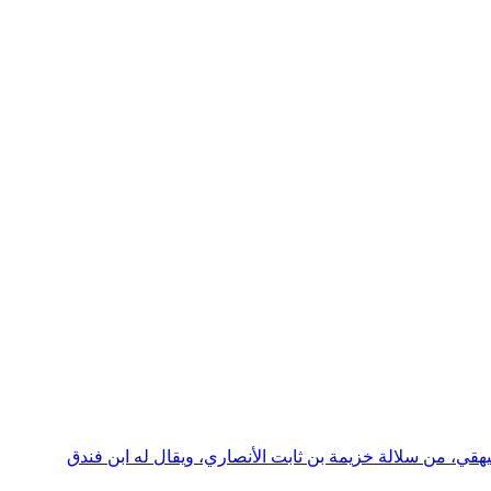
يهقي، من سلالة خزيمة بن ثابت الأنصاري، ويقال له ابن فندق