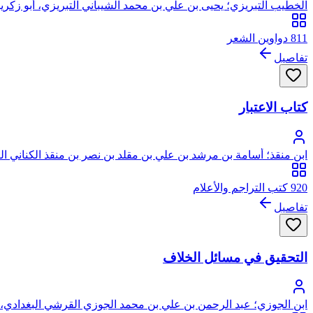
الخطيب التبريزي؛ يحيى بن علي بن محمد الشيباني التبريزي، أبو زكريا
811 دواوين الشعر
تفاصيل
كتاب الاعتبار
ابن منقذ؛ أسامة بن مرشد بن علي بن مقلد بن نصر بن منقذ الكناني الك
920 كتب التراجم والأعلام
تفاصيل
التحقيق في مسائل الخلاف
ابن الجوزي؛ عبد الرحمن بن علي بن محمد الجوزي القرشي البغدادي، أ