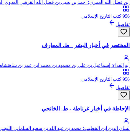
ابن فضل الله العمري؛ أحمد بن يحيى بن فضل الله القرشي العدوي ال
956 كتب التاريخ الإسلامي
تفاصيل
المختصر في أخبار البشر - ط. المعارف
أبو الفداء؛ إسماعيل بن علي بن محمود بن محمد ابن عمر بن شاهنشاه 
956 كتب التاريخ الإسلامي
تفاصيل
الإحاطة في أخبار غرناطة - ط. الخانجي
لسان الدين ابن الخطيب؛ محمد بن عبد الله بن سعيد السلماني اللوشي ا