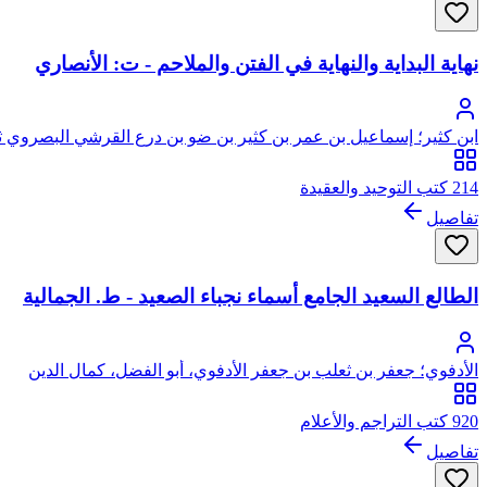
نهاية البداية والنهاية في الفتن والملاحم - ت: الأنصاري
ابن كثير؛ إسماعيل بن عمر بن كثير بن ضو بن درع القرشي البصروي ثم 
214 كتب التوحيد والعقيدة
تفاصيل
الطالع السعيد الجامع أسماء نجباء الصعيد - ط. الجمالية
الأدفوي؛ جعفر بن ثعلب بن جعفر الأدفوي، أبو الفضل، كمال الدين
920 كتب التراجم والأعلام
تفاصيل