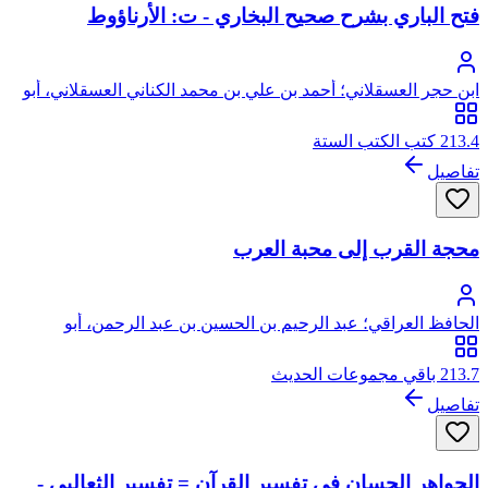
فتح الباري بشرح صحيح البخاري - ت: الأرناؤوط
ابن حجر العسقلاني؛ أحمد بن علي بن محمد الكناني العسقلاني، أبو
الفضل، شهاب الدين، ابن حجر
213.4 كتب الكتب الستة
تفاصيل
محجة القرب إلى محبة العرب
الحافظ العراقي؛ عبد الرحيم بن الحسين بن عبد الرحمن، أبو
الفضل، زين الدين، المعروف بالحافظ العراقي
213.7 باقي مجموعات الحديث
تفاصيل
الجواهر الحسان في تفسير القرآن = تفسير الثعالبي -