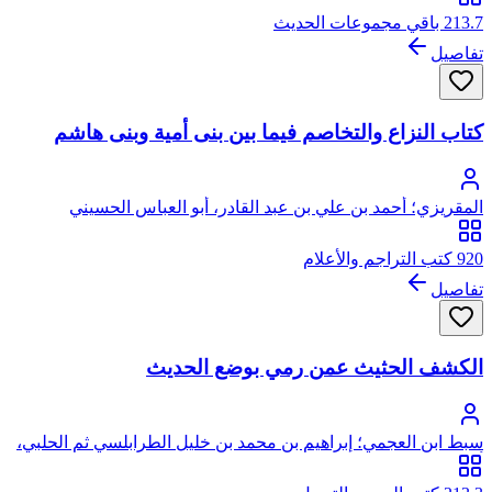
بابن جماعة
213.7 باقي مجموعات الحديث
تفاصيل
كتاب النزاع والتخاصم فيما بين بنى أمية وبنى هاشم
المقريزي؛ أحمد بن علي بن عبد القادر، أبو العباس الحسيني
العبيدي، تقي الدين المقريزي
920 كتب التراجم والأعلام
تفاصيل
الكشف الحثيث عمن رمي بوضع الحديث
سبط ابن العجمي؛ إبراهيم بن محمد بن خليل الطرابلسي ثم الحلبي،
أبو الوفاء، برهان الدين