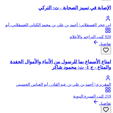
الإصابة في تمييز الصحابة - ت: التركي
ابن حجر العسقلاني؛ أحمد بن علي بن محمد الكناني العسقلاني، أبو
الفضل، شهاب الدين، ابن حجر
920 كتب التراجم والأعلام
تفاصيل
امتاع الأسماع بما للرسول من الأنباء والأموال الحفدة
والمتاع - ج 1- ت: محمود شاكر
المقريزي؛ أحمد بن علي بن عبد القادر، أبو العباس الحسيني
العبيدي، تقي الدين المقريزي
219 كتب السيرة النبوية
تفاصيل