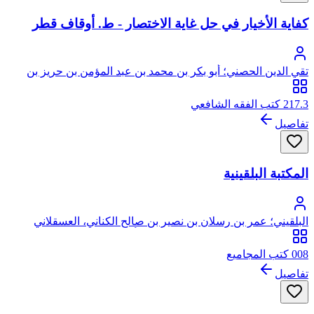
كفاية الأخيار في حل غاية الاختصار - ط. أوقاف قطر
تقي الدين الحصني؛ أبو بكر بن محمد بن عبد المؤمن بن حريز بن
معلى الحسيني الحصني، تقي الدين
217.3 كتب الفقه الشافعي
تفاصيل
المكتبة البلقينية
البلقيني؛ عمر بن رسلان بن نصير بن صالح الكناني، العسقلاني
الأصل، ثم البلقيني المصري الشافعي، أبو حفص، سراج الدين
008 كتب المجاميع
تفاصيل