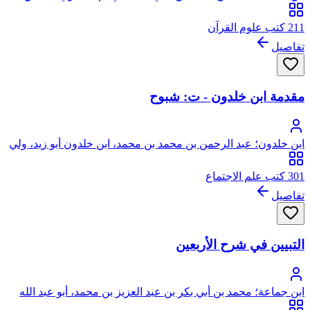
الدين المعروف بابن العماد، وهو لقب جد والده
211 كتب علوم القرآن
تفاصيل
مقدمة ابن خلدون - ت: شبوح
ابن خلدون؛ عبد الرحمن بن محمد بن محمد، ابن خلدون أبو زيد، ولي
الدين الحضرمي الإشبيلي، من ولد وائل بن حجر
301 كتب علم الاجتماع
تفاصيل
التبيين في شرح الأربعين
ابن جماعة؛ محمد بن أبي بكر بن عبد العزيز بن محمد، أبو عبد الله
عز الدين الكناني الحموي ثم المصري، الشافعي المعروف كسلفه