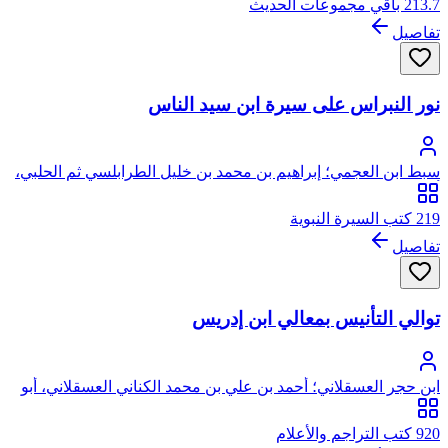
213.7 باقي مجموعات الحديث
تفاصيل
نور النبراس على سيرة ابن سيد الناس
سبط ابن العجمي؛ إبراهيم بن محمد بن خليل الطرابلسي ثم الحلبي،
أبو الوفاء، برهان الدين
219 كتب السيرة النبوية
تفاصيل
توالي التأنيس بمعالي ابن إدريس
ابن حجر العسقلاني؛ أحمد بن علي بن محمد الكناني العسقلاني، أبو
الفضل، شهاب الدين، ابن حجر
920 كتب التراجم والأعلام