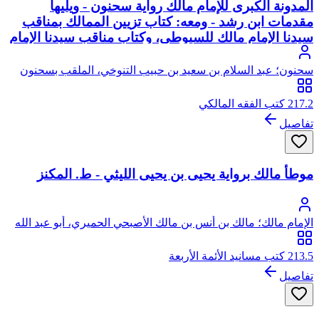
المدونة الكبرى للإمام مالك رواية سحنون - ويليها
مقدمات ابن رشد - ومعه: كتاب تزيين الممالك بمناقب
سيدنا الإمام مالك للسيوطي، وكتاب مناقب سيدنا الإمام
مالك للزواوي
سحنون؛ عبد السلام بن سعيد بن حبيب التنوخي، الملقب بسحنون
217.2 كتب الفقه المالكي
تفاصيل
موطأ مالك برواية يحيى بن يحيى الليثي - ط. المكنز
الإمام مالك؛ مالك بن أنس بن مالك الأصبحي الحميري، أبو عبد الله
213.5 كتب مسانيد الأئمة الأربعة
تفاصيل