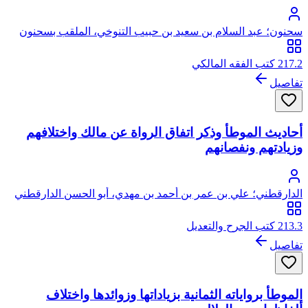
سحنون؛ عبد السلام بن سعيد بن حبيب التنوخي، الملقب بسحنون
217.2 كتب الفقه المالكي
تفاصيل
أحاديث الموطأ وذكر اتفاق الرواة عن مالك واختلافهم
وزيادتهم ونفصانهم
الدارقطني؛ علي بن عمر بن أحمد بن مهدي، أبو الحسن الدارقطني
الشافعي
213.3 كتب الجرح والتعديل
تفاصيل
الموطأ برواياته الثمانية بزياداتها وزوائدها واختلاف