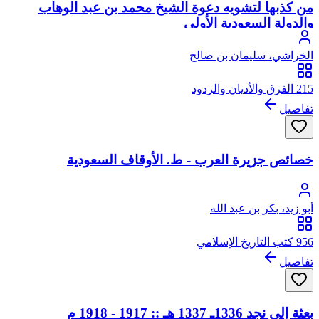
من كذبها لتشويه دعوة الشيخ محمد بن عبد الوهاب
والدولة السعودية الأولى
الخراشي، سليمان بن صالح
215 الفرق والأديان والردود
تفاصيل
خصائص جزيرة العرب - ط. الأوقاف السعودية
أبو زيد، بكر بن عبد الله
956 كتب التاريخ الإسلامي
تفاصيل
بعثة إلى نجد 1336ـ 1337 هـ :: 1917 - 1918 م