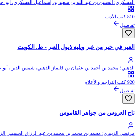
العسكري؛ الحسن بن عبد الله بن سعيد بن إسماعيل العسكري، أبو أح
810 كتب الأدب
تفاصيل
العبر في خبر من غبر ويليه ذيول العبر - ط. الكويت
الذهبي؛ محمد بن أحمد بن عثمان بن قايماز الذهبي، شمس الدين، أبو عب
920 كتب التراجم والأعلام
تفاصيل
تاج العروس من جواهر القاموس
مرتضى الزبيدي؛ محمد بن محمد بن محمد بن عبد الرزاق الحسيني الزب