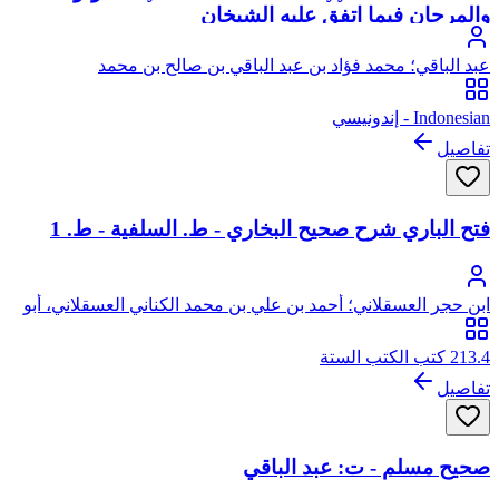
والمرجان فيما اتفق عليه الشيخان
عبد الباقي؛ محمد فؤاد بن عبد الباقي بن صالح بن محمد
Indonesian - إندونيسي
تفاصيل
فتح الباري شرح صحيح البخاري - ط. السلفية - ط. 1
ابن حجر العسقلاني؛ أحمد بن علي بن محمد الكناني العسقلاني، أبو
الفضل، شهاب الدين، ابن حجر
213.4 كتب الكتب الستة
تفاصيل
صحيح مسلم - ت: عبد الباقي