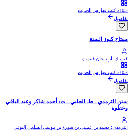
210.3 كتب فهارس الحديث
تفاصيل
مفتاح كنوز السنة
فنسنك؛ أرند جان فنسنك
210.3 كتب فهارس الحديث
تفاصيل
سنن الترمذي - ط. الحلبي - ت: أحمد شاكر وعبد الباقي
وعطوة
الترمذي؛ محمد بن عيسى بن سورة بن موسى السلمي البوغي