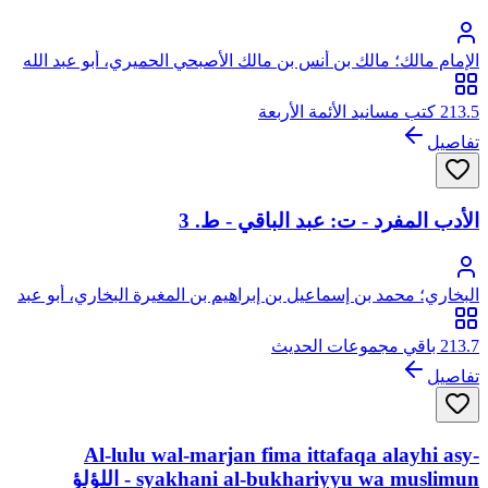
الإمام مالك؛ مالك بن أنس بن مالك الأصبحي الحميري، أبو عبد الله
213.5 كتب مسانيد الأئمة الأربعة
تفاصيل
الأدب المفرد - ت: عبد الباقي - ط. 3
البخاري؛ محمد بن إسماعيل بن إبراهيم بن المغيرة البخاري، أبو عبد
الله
213.7 باقي مجموعات الحديث
تفاصيل
Al-lulu wal-marjan fima ittafaqa alayhi asy-
syakhani al-bukhariyyu wa muslimun - اللؤلؤ