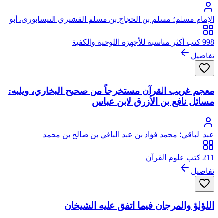
الإمام مسلم؛ مسلم بن الحجاج بن مسلم القشيري النيسابورى، أبو
الحسين
998 كتب أكثر مناسبة للأجهزة اللوحية والكفية
تفاصيل
معجم غريب القرآن مستخرجاً من صحيح البخاري، ويليه:
مسائل نافع بن الأزرق لابن عباس
عبد الباقي؛ محمد فؤاد بن عبد الباقي بن صالح بن محمد
211 كتب علوم القرآن
تفاصيل
اللؤلؤ والمرجان فيما اتفق عليه الشيخان