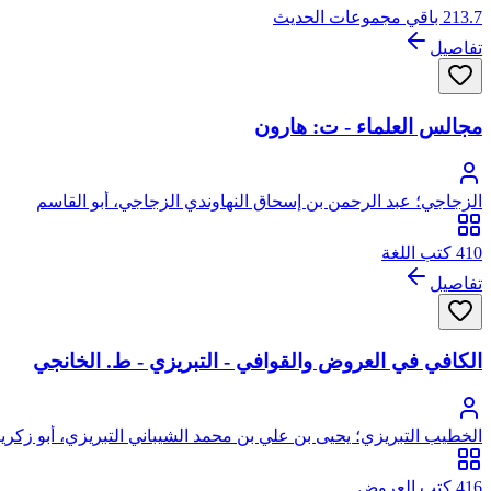
213.7 باقي مجموعات الحديث
تفاصيل
مجالس العلماء - ت: هارون
الزجاجي؛ عبد الرحمن بن إسحاق النهاوندي الزجاجي، أبو القاسم
410 كتب اللغة
تفاصيل
الكافي في العروض والقوافي - التبريزي - ط. الخانجي
الخطيب التبريزي؛ يحيى بن علي بن محمد الشيباني التبريزي، أبو زكريا
416 كتب العروض