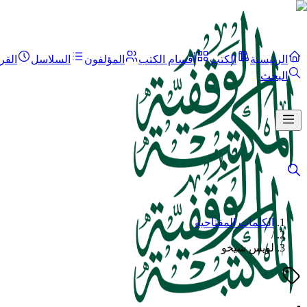
الرئيسية
الكتب
أقسام الكتب
المؤلفون
السلاسل
القر
البحث
الكلمات المفتاحية
/
لويس شيخو