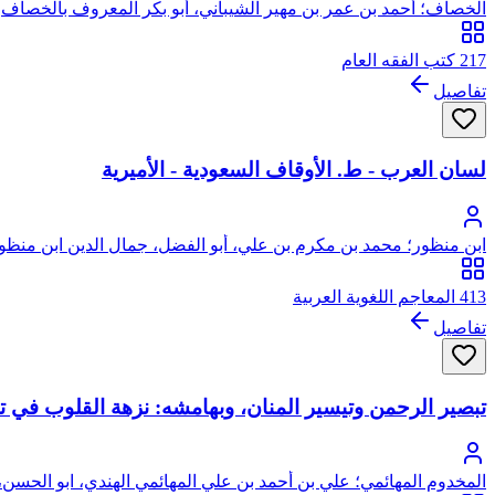
الخصاف؛ أحمد بن عمر بن مهير الشيباني، أبو بكر المعروف بالخصاف
217 كتب الفقه العام
تفاصيل
لسان العرب - ط. الأوقاف السعودية - الأميرية
ابن منظور؛ محمد بن مكرم بن علي، أبو الفضل، جمال الدين ابن منظو
413 المعاجم اللغوية العربية
تفاصيل
تبصير الرحمن وتيسير المنان، وبهامشه: نزهة القلوب في ت
المخدوم المهائمي؛ علي بن أحمد بن علي المهائمي الهندي، ابو الحسن،