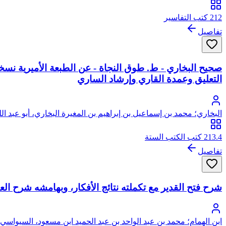
212 كتب التفاسير
تفاصيل
صحيح البخاري - ط. طوق النجاة - عن الطبعة الأميرية نسخة
التعليق وعمدة القاري وإرشاد الساري
البخاري؛ محمد بن إسماعيل بن إبراهيم بن المغيرة البخاري، أبو عبد الل
213.4 كتب الكتب الستة
تفاصيل
شرح فتح القدير مع تكملته نتائج الأفكار، وبهامشه شرح الع
ابن الهمام؛ محمد بن عبد الواحد بن عبد الحميد ابن مسعود، السيواسي 