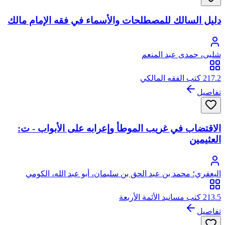
دليل السالك للمصطلحات والأسماء في فقه الإمام مالك
شلبى، حمدى عبد المنعم
217.2 كتب الفقه المالكي
تفاصيل
الاقتضاب في غريب الموطأ وإعرابه على الأبواب - ت:
العثيمين
اليعفري؛ محمد بن عبد الحق بن سليمان، أبو عبد الله، الكومي
اليعفري
213.5 كتب مسانيد الأئمة الأربعة
تفاصيل