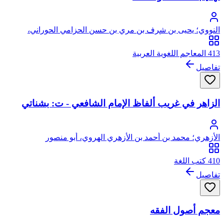
النووي؛ يحيى بن شرف بن مري بن حسن الحزامي الحوراني،
النووي، الشافعي، أبو زكريا، محيي الدين
413 المعاجم اللغوية العربية
تفاصيل
الزاهر في غريب ألفاظ الإمام الشافعي - ت: بشناتي
الأزهري؛ محمد بن أحمد بن الأزهري الهروي، أبو منصور
410 كتب اللغة
تفاصيل
معجم أصول الفقه