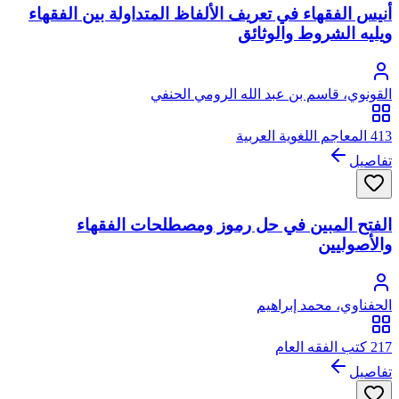
أنيس الفقهاء في تعريف الألفاظ المتداولة بين الفقهاء
ويليه الشروط والوثائق
القونوي، قاسم بن عبد الله الرومي الحنفي
413 المعاجم اللغوية العربية
تفاصيل
الفتح المبين في حل رموز ومصطلحات الفقهاء
والأصوليين
الحفناوي، محمد إبراهيم
217 كتب الفقه العام
تفاصيل