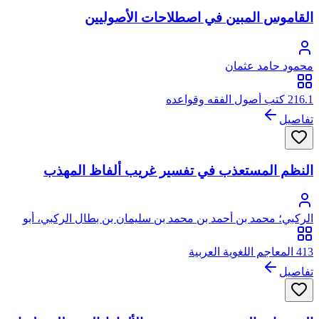
القاموس المبين في اصطلاحات الأصوليين
محمود حامد عثمان
216.1 كتب أصول الفقه وقواعده
تفاصيل
النظم المستعذب في تفسير غريب ألفاظ المهذب
الركبي؛ محمد بن أحمد بن محمد بن سليمان بن بطال الركبي، أبو
عبد الله، ويعرف ببطال
413 المعاجم اللغوية العربية
تفاصيل