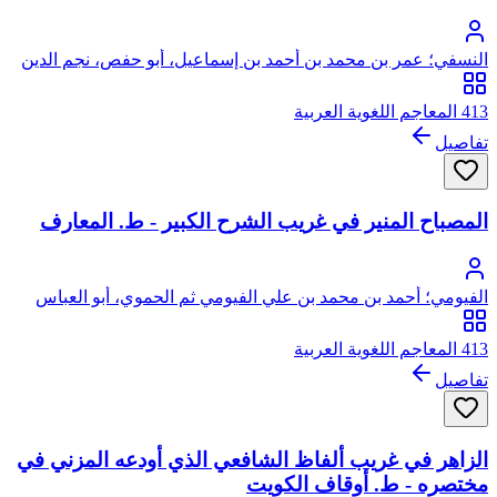
النسفي؛ عمر بن محمد بن أحمد بن إسماعيل، أبو حفص، نجم الدين
النسفي
413 المعاجم اللغوية العربية
تفاصيل
المصباح المنير في غريب الشرح الكبير - ط. المعارف
الفيومي؛ أحمد بن محمد بن علي الفيومي ثم الحموي، أبو العباس
413 المعاجم اللغوية العربية
تفاصيل
الزاهر في غريب ألفاظ الشافعي الذي أودعه المزني في
مختصره - ط. أوقاف الكويت