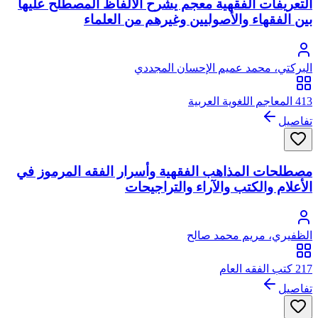
التعريفات الفقهية معجم يشرح الألفاظ المصطلح عليها
بين الفقهاء والأصوليين وغيرهم من العلماء
البركتي، محمد عميم الإحسان المجددي
413 المعاجم اللغوية العربية
تفاصيل
مصطلحات المذاهب الفقهية وأسرار الفقه المرموز في
الأعلام والكتب والآراء والتراجيحات
الظفيري، مريم محمد صالح
217 كتب الفقه العام
تفاصيل