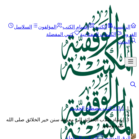
الرئيسية
الكتب
أقسام الكتب
المؤلفون
السلاسل
القرون
الكلمات المفتاحية
كتبي المفضلة
البحث
213.1 كتب مصطلح الحديث
/
إرشاد طلاب الحقائق إلى معرفة سنن خير الخلائق صلى الله
عليه وسلم
الرق المنشور
المكتبة الشاملة