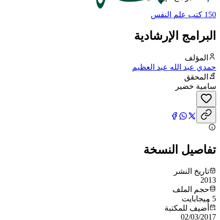
150 كتب علم النفس
البرامج الإرشادية
المؤلف
حمدي عبد الله عبد العظيم
المحقق
سامية خضير
تفاصيل النسخة
تاريخ النشر
2013
حجم الملف
5 ميجابايت
أُضيف للمكتبة
02/03/2017