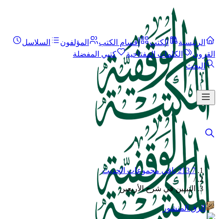
الرئيسية
الكتب
أقسام الكتب
المؤلفون
السلاسل
القرون
الكلمات المفتاحية
كتبي المفضلة
البحث
213.7 باقي مجموعات الحديث
/
التبيين في شرح الأربعين
الرق المنشور