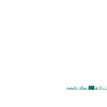
15 هـ
258
رسائل جامعية