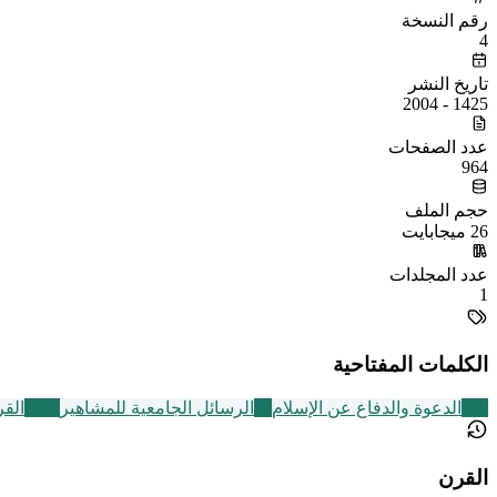
رقم النسخة
4
تاريخ النشر
1425 - 2004
عدد الصفحات
964
حجم الملف
26 ميجابايت
عدد المجلدات
1
الكلمات المفتاحية
338
الدعوة والدفاع عن الإسلام
36
الرسائل الجامعية للمشاهير
2463
القرن 
القرن