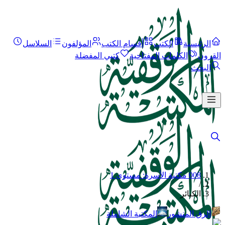
الرئيسية
الكتب
أقسام الكتب
المؤلفون
السلاسل
القرون
الكلمات المفتاحية
كتبي المفضلة
البحث
008 مكتبة الأسرة: مستوى 1
/
الكبائر
الرق المنشور
المكتبة الشاملة