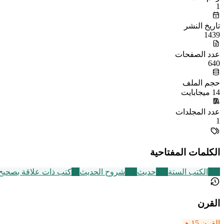
1
تاريخ النشر
1439
عدد الصفحات
640
حجم الملف
14 ميجابايت
عدد المجلدات
1
الكلمات المفتاحية
141
الكتب الستة
112
حديث
216
شروح الحديث
95
كتب ذات علاقة بصحيح 
القرن
القرن 15 هـ