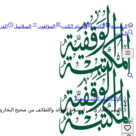
الرئيسية
الكتب
أقسام الكتب
المؤلفون
السلاسل
القر
البحث
213.4 كتب الكتب الستة
/
المعين الجاري في استنباط الفوائد واللطائف من صحيح البخاري