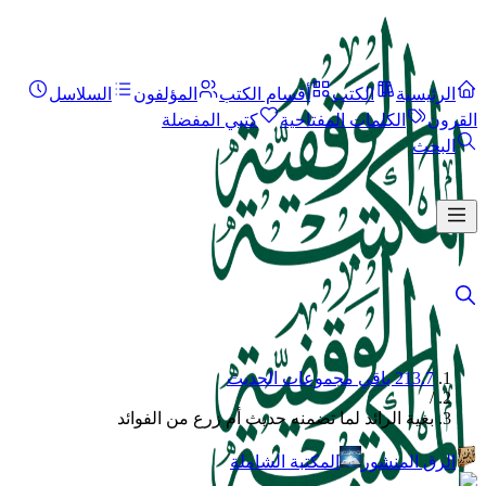
الرئيسية
الكتب
أقسام الكتب
المؤلفون
السلاسل
القرون
الكلمات المفتاحية
كتبي المفضلة
البحث
213.7 باقي مجموعات الحديث
/
بغية الرائد لما تضمنه حديث أم زرع من الفوائد
الرق المنشور
المكتبة الشاملة