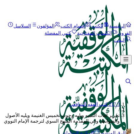
الرئيسية
الكتب
أقسام الكتب
المؤلفون
السلاسل
القرون
الكلمات المفتاحية
كتبي المفضلة
البحث
217.3 كتب الفقه الشافعي
/
تحرير لغات التنبيه ويليه وجوب تخميس الغنيمة ويليه الأصول
والضوابط، وفي المقدمة المنهج السوي لترجمة الإمام النووي
الرق المنشور
المكتبة الشاملة