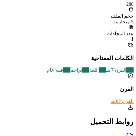
288
حجم الملف
5 ميجابايت
عدد المجلدات
1
الكلمات المفتاحية
324
القرن 7 هـ
141
اللغة
773
تراجم
677
فقه عام
القرن
القرن 07 هـ
روابط التحميل