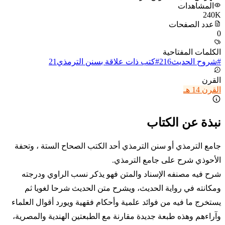
المشاهدات
240K
عدد الصفحات
0
الكلمات المفتاحية
#
شروح الحديث
216
#
كتب ذات علاقة بسنن الترمذي
21
القرن
القرن 14 هـ
نبذة عن الكتاب
جامع الترمذي أو سنن الترمذي أحد الكتب الصحاح الستة ، وتحفة
الأحوذي شرح على جامع الترمذي.
شرح فيه مصنفه الإسناد والمتن فهو يذكر نسب الراوي ودرجته
ومكانته في رواية الحديث، ويشرح متن الحديث شرحا لغويا ثم
يستخرج ما فيه من فوائد علمية وأحكام فقهية ويورد أقوال العلماء
وآراءهم وهذه طبعة جديدة مقارنة مع الطبعتين الهندية والمصرية،