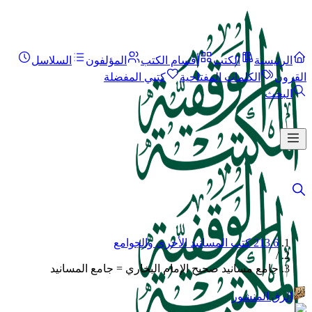
الرئيسية
الكتب
أقسام الكتب
المؤلفون
السلاسل
القرون
الكلمات المفتاحية
كتبي المفضلة
البحث
213.6 كتب المسانيد الأخرى والجوامع
/
جامع مسانيد صحيح الإمام البخاري = جامع المسانيد
الرق المنشور