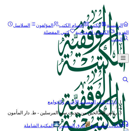
الرئيسية
الكتب
أقسام الكتب
المؤلفون
السلاسل
القرون
الكلمات المفتاحية
كتبي المفضلة
البحث
213.6 كتب المسانيد الأخرى والجوامع
/
رياض الصالحين من حديث سيد المرسلين - ط. دار المأمون
الكتاب المسموع
الرق المنشور
المكتبة الشاملة