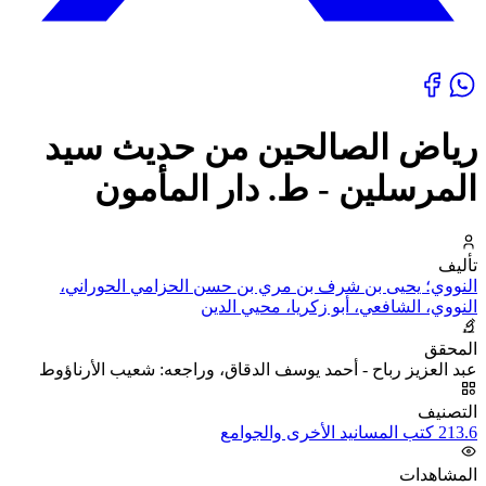
رياض الصالحين من حديث سيد
المرسلين - ط. دار المأمون
تأليف
النووي؛ يحيى بن شرف بن مري بن حسن الحزامي الحوراني،
النووي، الشافعي، أبو زكريا، محيي الدين
المحقق
عبد العزيز رباح - أحمد يوسف الدقاق، وراجعه: شعيب الأرناؤوط
التصنيف
213.6 كتب المسانيد الأخرى والجوامع
المشاهدات