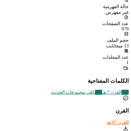
حالة الفهرسة
غير مفهرس
عدد الصفحات
679
حجم الملف
13 ميجابايت
عدد المجلدات
1
الكلمات المفتاحية
324
القرن 7 هـ
542
باقي مجموعات الحديث
القرن
القرن 07 هـ