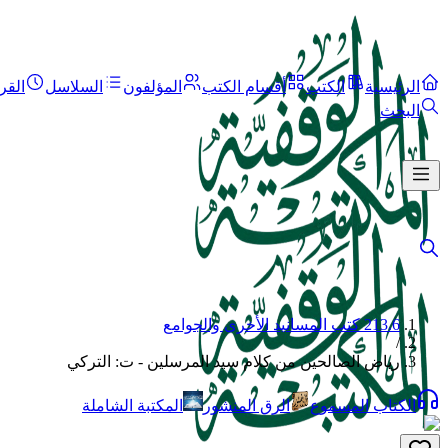
الرئيسية
الكتب
أقسام الكتب
المؤلفون
السلاسل
القر
البحث
213.6 كتب المسانيد الأخرى والجوامع
/
رياض الصالحين من كلام سيد المرسلين - ت: التركي
الكتاب المسموع
الرق المنشور
المكتبة الشاملة