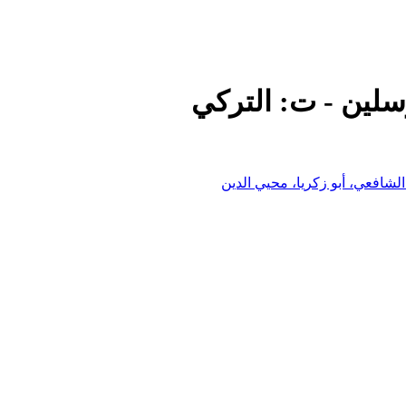
سلين - ت: التركي
شافعي، أبو زكريا، محيي الدين