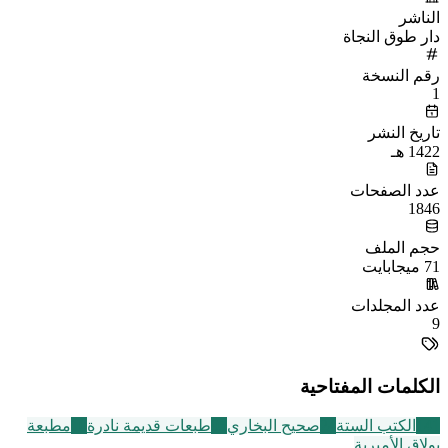
الناشر
دار طوق النجاة
رقم النسخة
1
تاريخ النشر
1422 هـ
عدد الصفحات
1846
حجم الملف
71 ميجابايت
عدد المجلدات
9
الكلمات المفتاحية
141
الكتب الستة
24
صحيح البخاري
95
طبعات قديمة نادرة
10
مطبعة
بولاق الأميرية