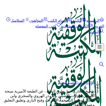
الرئيسية
الكتب
أقسام الكتب
المؤلفون
السلاسل
القرون
الكلمات المفتاحية
كتبي المفضلة
البحث
213.4 كتب الكتب الستة
/
صحيح البخاري - ط. طوق النجاة - عن الطبعة الأميرية نسخة
اليونيني بروايات الأصيلي وأبي ذر الهروي والسجزي وابن
عساكر معزواً إلى تحفة الأشراف وفتح الباري وتغليق التعليق
وعمدة القاري وإرشاد الساري