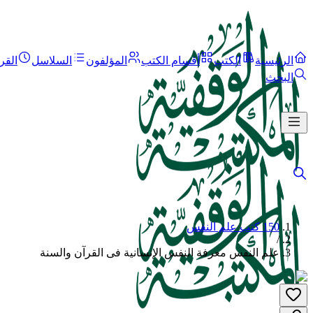
الرئيسية
الكتب
أقسام الكتب
المؤلفون
السلاسل
القر
البحث
150 كتب علم النفس
/
علم النفس معرفة النفس الإنسانية فى القرآن والسنة