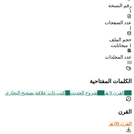
رقم النسخة
1
عدد الصفحات
1
حجم الملف
1 ميجابايت
عدد المجلدات
10
الكلمات المفتاحية
317
القرن 9 هـ
216
شروح الحديث
95
كتب ذات علاقة بصحيح البخاري
القرن
القرن 09 هـ