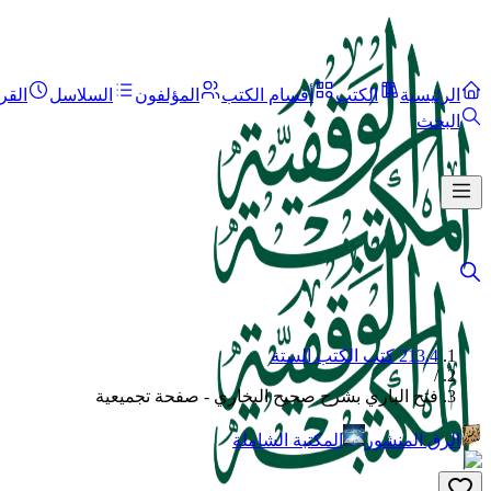
الرئيسية
الكتب
أقسام الكتب
المؤلفون
السلاسل
القر
البحث
213.4 كتب الكتب الستة
/
فتح الباري بشرح صحيح البخاري - صفحة تجميعية
الرق المنشور
المكتبة الشاملة