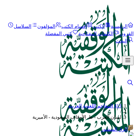
الرئيسية
الكتب
أقسام الكتب
المؤلفون
السلاسل
القرون
الكلمات المفتاحية
كتبي المفضلة
البحث
413 المعاجم اللغوية العربية
/
لسان العرب - ط. الأوقاف السعودية - الأميرية
الرق المنشور