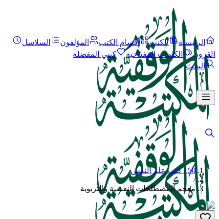
الرئيسية
الكتب
أقسام الكتب
المؤلفون
السلاسل
القرون
الكلمات المفتاحية
كتبي المفضلة
البحث
150 كتب علم النفس
/
معجم المصطلحات النفسية والتربوية