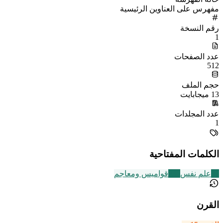
مفهرس على العناوين الرئيسية
رقم النسخة
1
عدد الصفحات
512
حجم الملف
13 ميجابايت
عدد المجلدات
1
الكلمات المفتاحية
31
علم نفس
236
قواميس ومعاجم
القرن