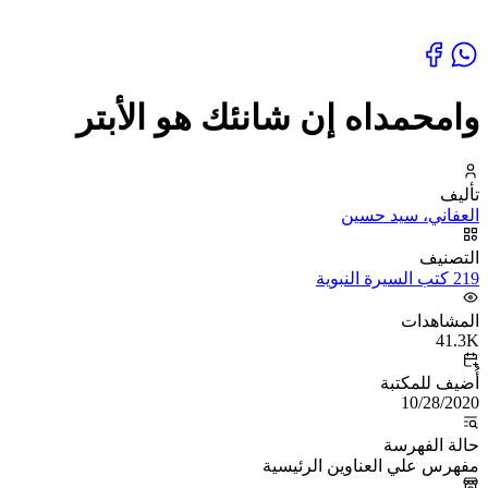
وامحمداه إن شانئك هو الأبتر
تأليف
العفاني، سيد حسين
التصنيف
219 كتب السيرة النبوية
المشاهدات
41.3K
أُضيف للمكتبة
10/28/2020
حالة الفهرسة
مفهرس علي العناوين الرئيسية