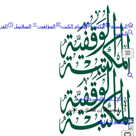
الرئيسية
الكتب
أقسام الكتب
المؤلفون
السلاسل
القر
البحث
219 كتب السيرة النبوية
/
وامحمداه إن شانئك هو الأبتر
المكتبة الشاملة