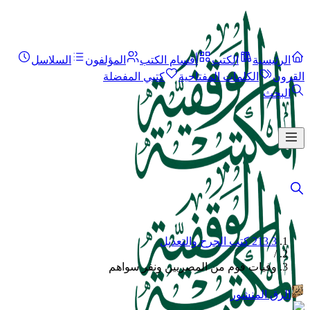
الرئيسية
الكتب
أقسام الكتب
المؤلفون
السلاسل
القرون
الكلمات المفتاحية
كتبي المفضلة
البحث
213.3 كتب الجرح والتعديل
/
وفيات قوم من المصريين ونفر سواهم
الرق المنشور