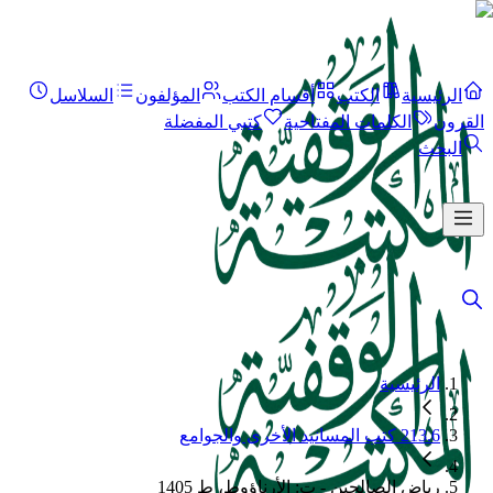
الرئيسية
الكتب
أقسام الكتب
المؤلفون
السلاسل
القرون
الكلمات المفتاحية
كتبي المفضلة
البحث
الرئيسية
213.6 كتب المسانيد الأخرى والجوامع
رياض الصالحين - ت: الأرناؤوط، ط 1405