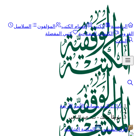
الرئيسية
الكتب
أقسام الكتب
المؤلفون
السلاسل
القرون
الكلمات المفتاحية
كتبي المفضلة
البحث
213.5 كتب مسانيد الأئمة الأربعة
/
موطأ مالك - ت: عبد الباقي
الرق المنشور
المكتبة الشاملة